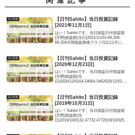
関連記事
【日刊Sahito】当日投資記録
当日更新
[2021年11月1日]
はい！Sahitoです。当日損益日付損益額
(月間)損益額(当日)2021/11/01-69,204-
69,204月間損益推移グラフ日記11月にな
っても流れは変わらないんでしょうか
ね。ひとまず明日の動きを見たいと思い
ます。ダメなら3日に対策を...
【日刊Sahito】当日投資記録
当日更新
[2020年12月23日]
はい！Sahitoです。当日損益日付損益額
(月間)損益額(当
日)2020/12/0164,54664,5462020/12/02-
17,151-81,6972020/12/03-61,842-
44,6912020/12/04-86,659-...
【日刊Sahito】当日投資記録
当日更新
[2019年10月31日]
はい！Sahitoです。当日損益日付損益額
(月間)損益額(当
日)2019/10/0132,47732,4772019/10/0254,
85322,3762019/10/0380,65825,8052019/1
0/04112,50031,84...