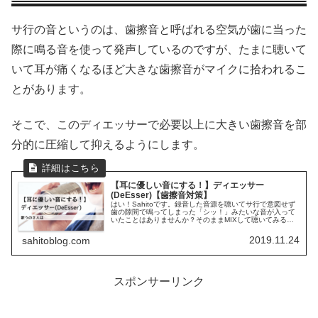
サ行の音というのは、歯擦音と呼ばれる空気が歯に当った
際に鳴る音を使って発声しているのですが、たまに聴いて
いて耳が痛くなるほど大きな歯擦音がマイクに拾われるこ
とがあります。
そこで、このディエッサーで必要以上に大きい歯擦音を部
分的に圧縮して抑えるようにします。
【耳に優しい音にする！】ディエッサー
(DeEsser)【歯擦音対策】
はい！Sahitoです。録音した音源を聴いてサ行で意図せず
歯の隙間で鳴ってしまった「シッ！」みたいな音が入って
いたことはありませんか？そのままMIXして聴いてみると
やっぱり気になる、というか耳が痛いくらいだと感じてど
うにか対処したい場面があ...
2019.11.24
sahitoblog.com
スポンサーリンク