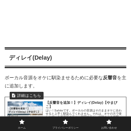
ディレイ(Delay)
ボーカル音源をオケに馴染ませるために必要な
反響音
を主
に追加します。
【反響音を追加！】ディレイ(Delay)【やまび
こ】
はい！Sahitoです。ボーカルの音源はそのままオケに合わ
せると上手く馴染んでくれません。それは、オケの方で使
われている楽器等の音には空間で広がって聴こえる残響
音・反響音等がかかっており、楽器の音は響いているのに
ボーカルの音声には残響音・反...
2019.11.24
sahitoblog.com
ホーム
プライバシーポリシー
お問い合わせ