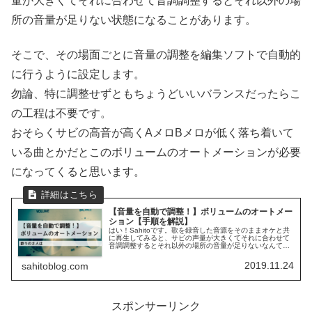
量が大きくてそれに合わせて音調調整するとそれ以外の場
所の音量が足りない状態になることがあります。
そこで、その場面ごとに音量の調整を編集ソフトで自動的
に行うように設定します。
勿論、特に調整せずともちょうどいいバランスだったらこ
の工程は不要です。
おそらくサビの高音が高くAメロBメロが低く落ち着いて
いる曲とかだとこのボリュームのオートメーションが必要
になってくると思います。
【音量を自動で調整！】ボリュームのオートメー
ション【手順を解説】
はい！Sahitoです。歌を録音した音源をそのままオケと共
に再生してみると、サビの声量が大きくてそれに合わせて
音調調整するとそれ以外の場所の音量が足りないなんて問
題が発生したりします。そこで、１つのトラック内で部分
的に音量を調整する方法(ボ...
2019.11.24
sahitoblog.com
スポンサーリンク