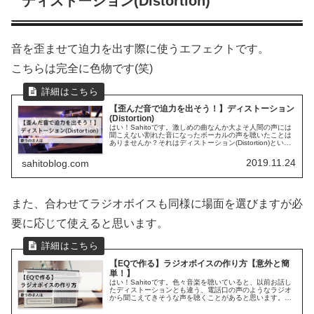
ディストーション(Distortion)
音を歪ませて迫力を出す際に使うエフェクトです。
こちらは完全に色物です(笑)
【歪んだ音で迫力を出そう！】ディストーション
(Distortion)
はい！Sahitoです。激しめの曲なんか大よそ人間の声には
聞こえない割れた音になったボーカルの声を聴いたことは
ありませんか？それはディストーション(Distortion)という
エフェクトをかけたボーカルの声かもしれません。曲を選
びますが、簡...
2019.11.24
sahitoblog.com
また、合わせてラジオボイスも同様に場面を選びますが必
要に応じて使えると思います。
【EQで作る】ラジオボイスの作り方【意外と簡
単！】
はい！Sahitoです。色々音楽を聴いていると、以前お話し
たディストーションとも違う、電話口の声のようなラジオ
から聞こえてきそうな声を聴くことがあると思います。そ
れはラジオボイスと呼んだりするものでして、ちょっとし
た編集で結構面白い効果を与...