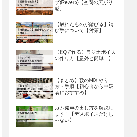
ブ(Reverb)【空間の広がり
感】
【触れたものが錆びる】錆
び手について【対策】
【EQで作る】ラジオボイス
の作り方【意外と簡単！】
【まとめ】歌のMIX やり
方・手順【初心者から中級
者におすすめ】
ガム発声の出し方を解説し
ます！【デスボイスだけじ
ゃない】