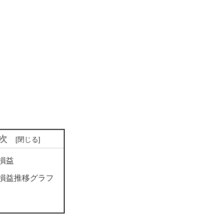
次
損益
損益推移グラフ