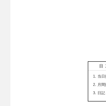
目
当日
月間
日記