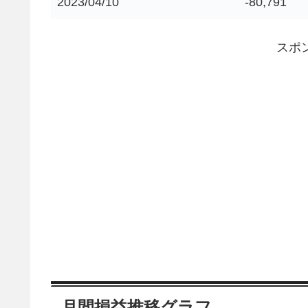
2023/04/10
-80,791
スポ
月間損益推移グラフ