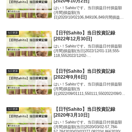
[2020年10月2日]
はい！Sahitoです。当日損益日付損益額
(月間)損益額(当
日)2020/10/02106,849106,849月間損益推
移グラフ日記昨日は例の件で取引が出来
ずちょっと残念な気持ちでした。折角先
月末に調子が上向いてきていたので、そ
【日刊Sahito】当日投資記録
当日更新
のままの調...
[2022年12月30日]
はい！Sahitoです。当日損益日付損益額
(月間)損益額(当日)2022/12/01-118,555-
118,5552022/12/02-
89,58528,9702022/12/05-
63,93725,6482022/12/06-214,3...
【日刊Sahito】当日投資記録
当日更新
[2022年9月6日]
はい！Sahitoです。当日損益日付損益額
(月間)損益額(当
日)2022/09/01111,550111,5502022/09/02
223,257111,7072022/09/05256,74933,492
2022/09/06144,605...
【日刊Sahito】当日投資記録
当日更新
[2020年3月10日]
はい！Sahitoです。当日損益日付損益額
(月間)損益額(当日)2020/03/02-57,784-
57,7842020/03/03277,082334,8662020/03