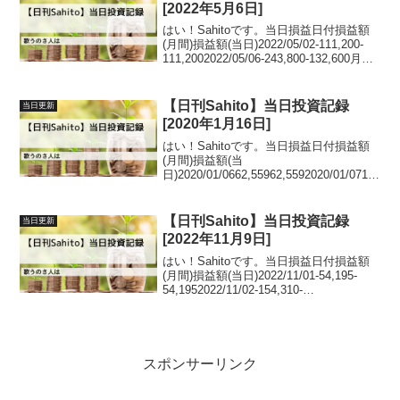
[2022年5月6日]
はい！Sahitoです。当日損益日付損益額
(月間)損益額(当日)2022/05/02-111,200-
111,2002022/05/06-243,800-132,600月間
損益推移グラフ日記あちゃ～。今日は前
場が終わって昼休みの間に大きく下...
【日刊Sahito】当日投資記録
当日更新
[2020年1月16日]
はい！Sahitoです。当日損益日付損益額
(月間)損益額(当
日)2020/01/0662,55962,5592020/01/0718
6,088123,5292020/01/08113,691-
72,3972020/01/0968,342-4...
【日刊Sahito】当日投資記録
当日更新
[2022年11月9日]
はい！Sahitoです。当日損益日付損益額
(月間)損益額(当日)2022/11/01-54,195-
54,1952022/11/02-154,310-
100,1152022/11/04-
70,28784,0232022/11/0731,95...
スポンサーリンク