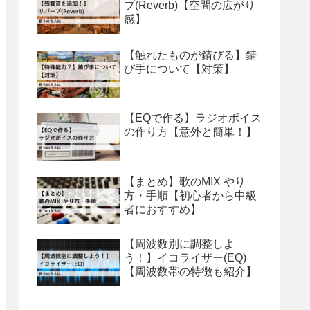
ブ(Reverb)【空間の広がり
感】
【触れたものが錆びる】錆
び手について【対策】
【EQで作る】ラジオボイス
の作り方【意外と簡単！】
【まとめ】歌のMIX やり
方・手順【初心者から中級
者におすすめ】
【周波数別に調整しよ
う！】イコライザー(EQ)
【周波数帯の特徴も紹介】