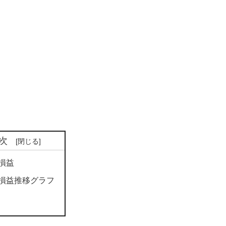
次
損益
損益推移グラフ