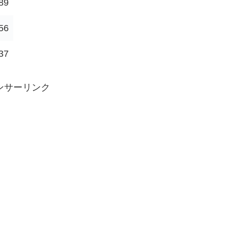
89
56
37
ンサーリンク