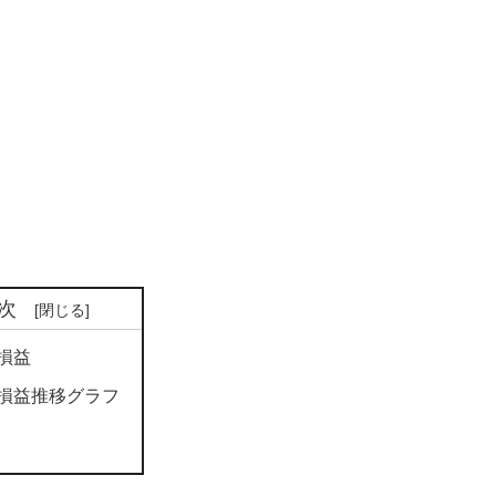
次
損益
損益推移グラフ