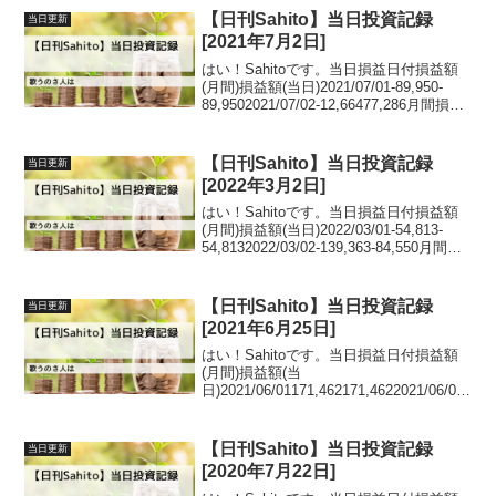
【日刊Sahito】当日投資記録
当日更新
[2021年7月2日]
はい！Sahitoです。当日損益日付損益額
(月間)損益額(当日)2021/07/01-89,950-
89,9502021/07/02-12,66477,286月間損益
推移グラフ日記久々の勝利！でも4日間で
40万円負けているので、それを取り戻...
【日刊Sahito】当日投資記録
当日更新
[2022年3月2日]
はい！Sahitoです。当日損益日付損益額
(月間)損益額(当日)2022/03/01-54,813-
54,8132022/03/02-139,363-84,550月間損
益推移グラフ日記今日も損失でした。最
近はどう買っても負ける日だったとい
う...
【日刊Sahito】当日投資記録
当日更新
[2021年6月25日]
はい！Sahitoです。当日損益日付損益額
(月間)損益額(当
日)2021/06/01171,462171,4622021/06/02
53,323-
118,1392021/06/03206,970153,6472021/0
6/0482,383...
【日刊Sahito】当日投資記録
当日更新
[2020年7月22日]