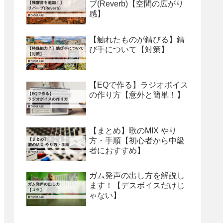
ブ(Reverb)【空間の広がり
感】
【触れたものが錆びる】錆
び手について【対策】
【EQで作る】ラジオボイス
の作り方【意外と簡単！】
【まとめ】歌のMIX やり
方・手順【初心者から中級
者におすすめ】
ガム発声の出し方を解説し
ます！【デスボイスだけじ
ゃない】