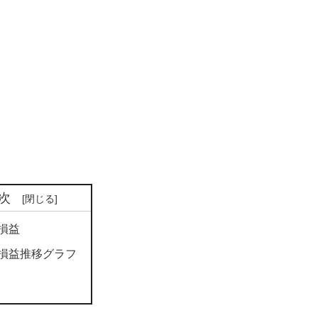
次
損益
損益推移グラフ