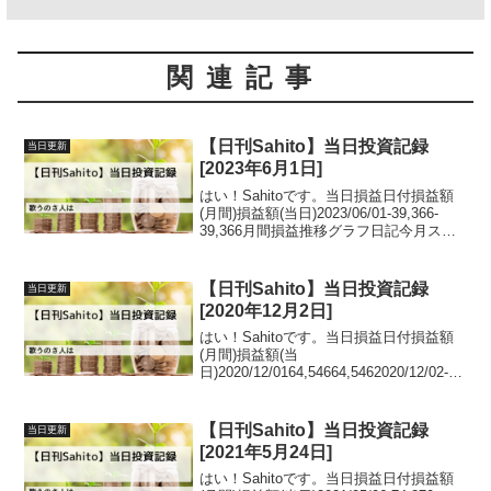
関連記事
【日刊Sahito】当日投資記録
当日更新
[2023年6月1日]
はい！Sahitoです。当日損益日付損益額
(月間)損益額(当日)2023/06/01-39,366-
39,366月間損益推移グラフ日記今月スタ
ートはマイナスでした。そして新手法は
検証中ですが、なかなか今以上の数字は
あがってきません。。諦めず...
【日刊Sahito】当日投資記録
当日更新
[2020年12月2日]
はい！Sahitoです。当日損益日付損益額
(月間)損益額(当
日)2020/12/0164,54664,5462020/12/02-
17,151-81,697月間損益推移グラフ日記あ
ちゃー。急降下してしまいました。昨日
の利益が吹っ飛んだという...
【日刊Sahito】当日投資記録
当日更新
[2021年5月24日]
はい！Sahitoです。当日損益日付損益額