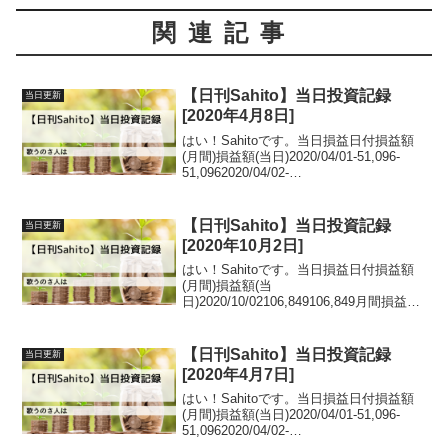
関連記事
【日刊Sahito】当日投資記録
当日更新
[2020年4月8日]
はい！Sahitoです。当日損益日付損益額
(月間)損益額(当日)2020/04/01-51,096-
51,0962020/04/02-
35,18015,9162020/04/03-159,330-
124,1502020/04/06-162,...
【日刊Sahito】当日投資記録
当日更新
[2020年10月2日]
はい！Sahitoです。当日損益日付損益額
(月間)損益額(当
日)2020/10/02106,849106,849月間損益推
移グラフ日記昨日は例の件で取引が出来
ずちょっと残念な気持ちでした。折角先
月末に調子が上向いてきていたので、そ
【日刊Sahito】当日投資記録
当日更新
のままの調...
[2020年4月7日]
はい！Sahitoです。当日損益日付損益額
(月間)損益額(当日)2020/04/01-51,096-
51,0962020/04/02-
35,18015,9162020/04/03-159,330-