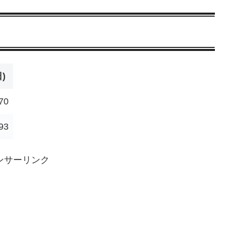
)
70
93
ンサーリンク