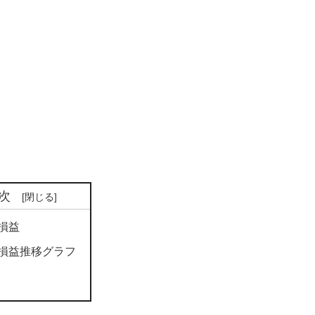
次
損益
損益推移グラフ