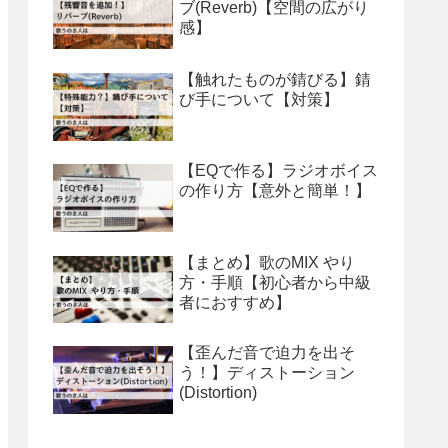
ブ(Reverb)【空間の広がり
感】
【触れたものが錆びる】錆
び手について【対策】
【EQで作る】ラジオボイス
の作り方【意外と簡単！】
【まとめ】歌のMIX やり
方・手順【初心者から中級
者におすすめ】
【歪んだ音で迫力を出そ
う！】ディストーション
(Distortion)