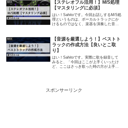
こで、１つのトラック内で部分的に音量
【ステレオフル活用！】M/S処理
MIX
を調整する方法(ボ...
【マスタリングに必須】
はい！Sahitoです。今回お話しするM/S処
理というものは、ボーカルトラックにか
けるものではなく、楽器を演奏した音源
を個々に用意してギター・ベース・ドラ
ム等の音源を合わせたりした後に行う処
理になります。つまり、既に出来上がっ
【音源を厳選しよう！】ベストト
MIX
た状態のオケを...
ラックの作成方法【良いとこ取
り】
はい！Sahitoです。実際に歌を録音して
みると、「今回はここが上手くいったけ
ど、ここはさっき歌った時の方が上手く
歌えたなぁ」なんて場面によく行きあた
ります。そこでプロの方も行っている手
法のベストトラックの作成方法について
お話します。なお、...
スポンサーリンク