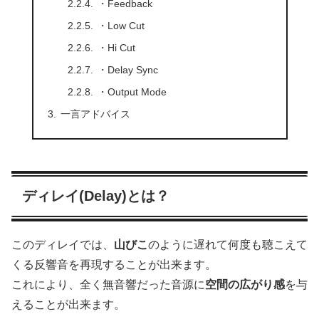
・Feedback
・Low Cut
・Hi Cut
・Delay Sync
・Output Mode
一言アドバイス
ディレイ(Delay)とは？
このディレイでは、
山びこ
のように遅れて何度も聴こえて
くる反響音を再現することが出来ます。
これにより、全く無音響だった音源に
空間の広がり感
を与
えることが出来ます。