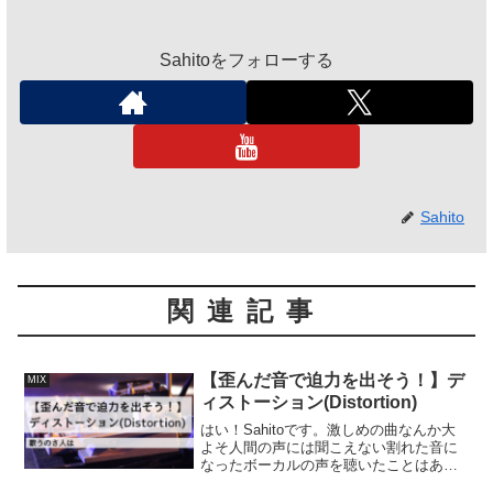
Sahitoをフォローする
Sahito
関連記事
【歪んだ音で迫力を出そう！】デ
MIX
ィストーション(Distortion)
はい！Sahitoです。激しめの曲なんか大
よそ人間の声には聞こえない割れた音に
なったボーカルの声を聴いたことはあり
ませんか？それはディストーション