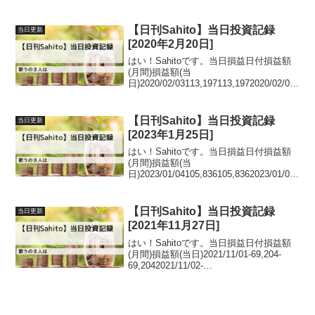
53,323-
118,1392021/06/03206,970153,6472021/0
6/0482,383...
【日刊Sahito】当日投資記録
当日更新
[2020年2月20日]
はい！Sahitoです。当日損益日付損益額
(月間)損益額(当
日)2020/02/03113,197113,1972020/02/04
49,529-
63,6682020/02/0562,43212,9032020/02/0
662,432020...
【日刊Sahito】当日投資記録
当日更新
[2023年1月25日]
はい！Sahitoです。当日損益日付損益額
(月間)損益額(当
日)2023/01/04105,836105,8362023/01/05
64,236-41,6002023/01/06-68,084-
132,3202023/01/10-106,8...
【日刊Sahito】当日投資記録
当日更新
[2021年11月27日]
はい！Sahitoです。当日損益日付損益額
(月間)損益額(当日)2021/11/01-69,204-
69,2042021/11/02-
51,71617,4882021/11/04-
7,84943,8672021/11/0582,29290,...