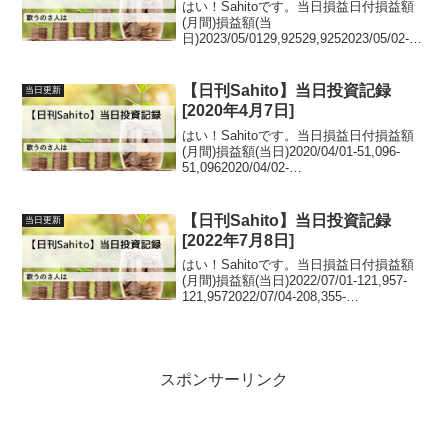
はい！Sahitoです。当日損益日付損益額
(月間)損益額(当
日)2023/05/0129,92529,9252023/05/02-
21,720-
51,6452023/05/0827,31849,0382023/05/0
998,41871,1...
【日刊Sahito】当日投資記録
当日更新
[2020年4月7日]
はい！Sahitoです。当日損益日付損益額
(月間)損益額(当日)2020/04/01-51,096-
51,0962020/04/02-
35,18015,9162020/04/03-159,330-
124,1502020/04/06-162,...
【日刊Sahito】当日投資記録
当日更新
[2022年7月8日]
はい！Sahitoです。当日損益日付損益額
(月間)損益額(当日)2022/07/01-121,957-
121,9572022/07/04-208,355-
86,3982022/07/05-
198,3609,9952022/07/06-204...
スポンサーリンク