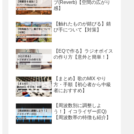
ブ(Reverb)【空間の広がり
感】
【触れたものが錆びる】錆
び手について【対策】
【EQで作る】ラジオボイス
の作り方【意外と簡単！】
【まとめ】歌のMIX やり
方・手順【初心者から中級
者におすすめ】
【周波数別に調整しよ
う！】イコライザー(EQ)
【周波数帯の特徴も紹介】