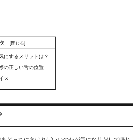
次
気にするメリットは？
際の正しい舌の位置
イス
？
線をどっちに向ければいいのかが気になりだして眠れ