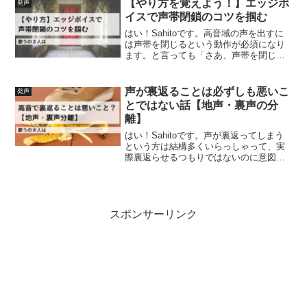
【やり方を覚えよう！】エッジボ
発声
悪くなる原因高音で...
イスで声帯閉鎖のコツを掴む
はい！Sahitoです。高音域の声を出すに
は声帯を閉じるという動作が必須になり
ます。と言っても「さあ、声帯を閉じよ
う！」と思って声帯を閉じることはでき
ますか？どこを意識して行えばいいのか
分からない方が大半だと思います。今回
声が裏返ることは必ずしも悪いこ
発声
は声帯閉鎖のコツに...
とではない話【地声・裏声の分
離】
はい！Sahitoです。声が裏返ってしまう
という方は結構多くいらっしゃって、実
際裏返らせるつもりではないのに意図に
反して裏返るのであれば対策が必要で
す。ですが今回はあえて声が裏返ること
自体は本当に悪いことなのかにフォーカ
スしてお話したいと思...
スポンサーリンク