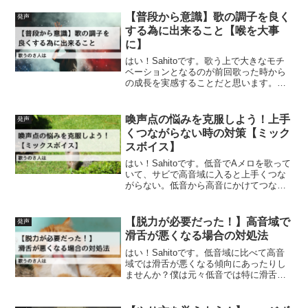
裏声(ファルセット)自体は本来、特別に難
易度の高い特殊な発声という訳ではな
【普段から意識】歌の調子を良く
発声
く、特に練習...
する為に出来ること【喉を大事
に】
はい！Sahitoです。歌う上で大きなモチ
ベーションとなるのが前回歌った時から
の成長を実感することだと思います。
「前よりこんなことが出来るようになっ
た」とか「新しくこんなことを試してみ
ようと思っていて、やってみたら新たな
喚声点の悩みを克服しよう！上手
発声
課題が見つかった」な...
くつながらない時の対策【ミック
スボイス】
はい！Sahitoです。低音でAメロを歌って
いて、サビで高音域に入ると上手くつな
がらない。低音から高音にかけてつなげ
ようとすると、違和感がある。そんな方
に解決法をお話ししたいと思います。喚
声点とは？実は声帯の構造上、主に低音
【脱力が必要だった！】高音域で
発声
で使用される地声...
滑舌が悪くなる場合の対処法
はい！Sahitoです。低音域に比べて高音
域では滑舌が悪くなる傾向にあったりし
ませんか？僕は元々低音では特に滑舌に
問題は無いのに、高音にいくと舌足らず
になっていました。どうやって克服して
きたのかをお話しします。高音で滑舌が